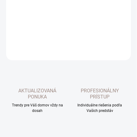
−
+
Pridať do košíka
Záclona organza Mira. Sieťková záclona, dobre priehľadná. Cena
za bežný metet. Farba 02 prírodná krémová.
DETAILNÉ INFORMÁCIE
OPÝTAŤ SA
AKTUALIZOVANÁ
PROFESIONÁLNY
PONUKA
PRÍSTUP
Trendy pre Váš domov vždy na
Individuálne riešenia podľa
dosah
Vašich predstáv