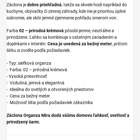
Záclona je
dobre priehľadná
, takže sa skvele hodí napríklad do
kuchyne, obývačky či zimnej záhrady, kde nie je prioritou úplné
súkromie, ale skôr jemné zjemnenie pohľadu smerom von.
Farba
02 – prírodná krémová
pôsobí jemne, neutrálne a
prirodzene. Ľahko sa kombinuje s ostatným zariadením a
doplnkami v interiéri.
Cena je uvedená za bežný meter
, pričom
šírku si zvolíte podľa požiadaviek.
- Typ: sieťková organza
- Farba: 02 – prírodná krémová
- Vysoká priesvitnosť
- Vzdušná, jemná a elegantná
- Ideálna do svetlých a otvorených priestorov
- Cena za bežný meter
- Možnosť šitia podľa požiadaviek zákazníka
Záclona Organza Mira dodá vášmu domovu ľahkosť, svetlosť a
prirodzený šarm.