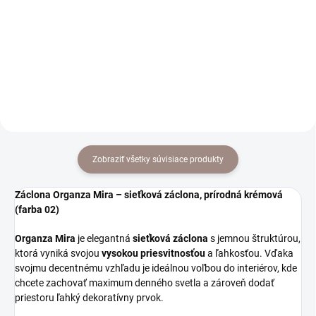
€40,60
€51,50
od
od
od €33,01 bez DPH
od €41,87 bez DPH
Detail
Detail
Zobraziť všetky súvisiace produkty
Záclona Organza Mira – sieťková záclona, prírodná krémová
(farba 02)
Organza Mira
je elegantná
sieťková záclona
s jemnou štruktúrou,
ktorá vyniká svojou
vysokou priesvitnosťou
a ľahkosťou. Vďaka
svojmu decentnému vzhľadu je ideálnou voľbou do interiérov, kde
chcete zachovať maximum denného svetla a zároveň dodať
priestoru ľahký dekoratívny prvok.