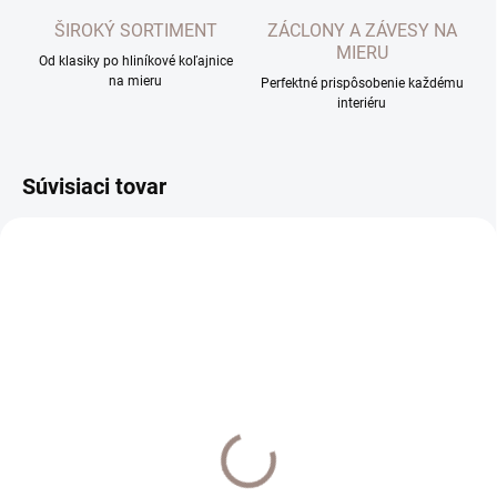
ŠIROKÝ SORTIMENT
ZÁCLONY A ZÁVESY NA
MIERU
Od klasiky po hliníkové koľajnice
na mieru
Perfektné prispôsobenie každému
interiéru
Súvisiaci tovar
TOP
UŠIJEME PRE VÁS DO 10 PRAC. DNÍ
UŠIJEME PRE VÁS DO 10 PRAC. DNÍ
Záclona na mieru Alice
Poloorganza Lilliana
farba 42 strieborná
VYPREDANA