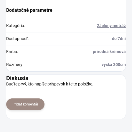
Dodatočné parametre
Kategória
:
Záclony metráž
Dostupnosť
:
do 7dní
Farba
:
prírodná krémová
Rozmery
:
výška 300cm
Diskusia
Buďte prvý, kto napíše príspevok k tejto položke.
Pridať komentár