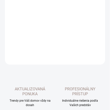
MOŽNOSTI DORUČENIA
−
+
Pridať do košíka
Zatemňovací záves Hermes v bielej farbe. Mierne efektne lesklý
materiál. Vhodný do každého interiéru.
DETAILNÉ INFORMÁCIE
OPÝTAŤ SA
AKTUALIZOVANÁ
PROFESIONÁLNY
PONUKA
PRÍSTUP
Trendy pre Váš domov vždy na
Individuálne riešenia podľa
dosah
Vašich predstáv