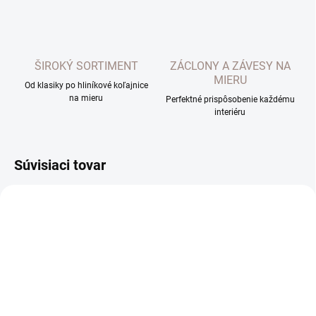
ŠIROKÝ SORTIMENT
ZÁCLONY A ZÁVESY NA
MIERU
Od klasiky po hliníkové koľajnice
na mieru
Perfektné prispôsobenie každému
interiéru
Súvisiaci tovar
EXTERNÝ SKLAD DO 7 DNÍ
EXTERNÝ SKLAD DO 7 DNÍ