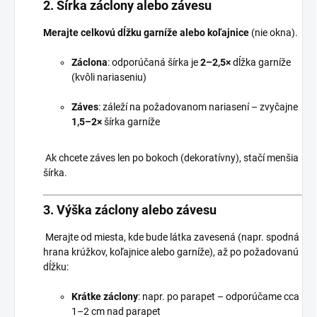
2.
Šírka záclony alebo závesu
Merajte celkovú dĺžku garníže alebo koľajnice
(nie okna).
Záclona
: odporúčaná šírka je
2–2,5×
dĺžka garníže
(kvôli nariaseniu)
Záves
: záleží na požadovanom nariasení – zvyčajne
1,5–2×
šírka garníže
Ak chcete záves len po bokoch (dekoratívny), stačí menšia
šírka.
3.
Výška záclony alebo závesu
Merajte od miesta, kde bude látka zavesená (napr. spodná
hrana krúžkov, koľajnice alebo garníže), až po požadovanú
dĺžku:
Krátke záclony
: napr. po parapet – odporúčame cca
1–2 cm nad parapet