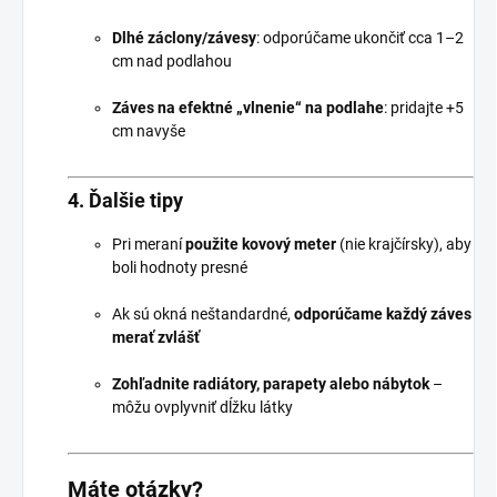
Dlhé záclony/závesy
: odporúčame ukončiť cca 1–2
cm nad podlahou
Záves na efektné „vlnenie“ na podlahe
: pridajte +5
cm navyše
4.
Ďalšie tipy
Pri meraní
použite kovový meter
(nie krajčírsky), aby
boli hodnoty presné
Ak sú okná neštandardné,
odporúčame každý záves
merať zvlášť
Zohľadnite radiátory, parapety alebo nábytok
–
môžu ovplyvniť dĺžku látky
Máte otázky?