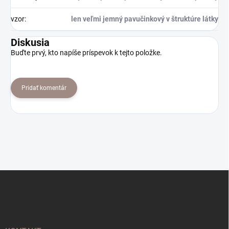
vzor
:
len veľmi jemný pavučinkový v štruktúre látky
Diskusia
Buďte prvý, kto napíše príspevok k tejto položke.
Pridať komentár
Z
á
p
ä
t