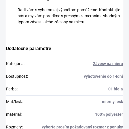
Radi vám s výberom aj výpočtom pomôžeme. Kontaktujte
nás a my vám poradíme s presným zameraním i vhodným
typom závesu alebo záclony na mieru.
Dodatočné parametre
Kategória
:
Závesy na mieru
Dostupnosť
:
vyhotovenie do 14dní
Farba
:
01 biela
Mat/lesk
:
mierny lesk
materiál
:
100% polyester
Rozmery
:
vyberte prosím požadovaný rozmer z ponuky