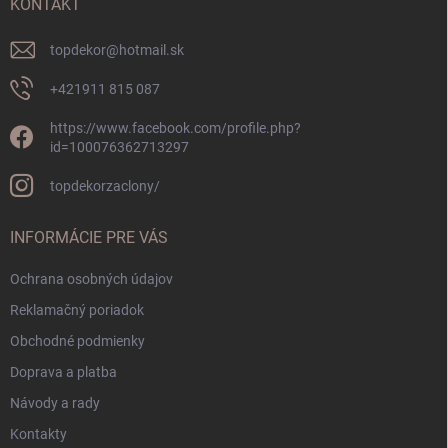
i
KONTAKT
e
topdekor
@
hotmail.sk
+421911 815 087
https://www.facebook.com/profile.php?
id=100076362713297
topdekorzaclony/
INFORMÁCIE PRE VÁS
Ochrana osobných údajov
Reklamačný poriadok
Obchodné podmienky
Doprava a platba
Návody a rady
Kontakty