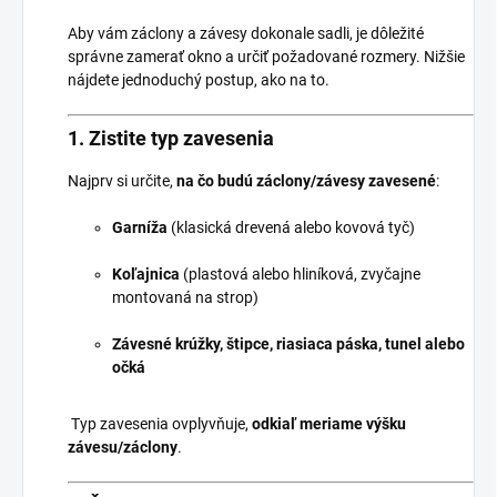
Aby vám záclony a závesy dokonale sadli, je dôležité
správne zamerať okno a určiť požadované rozmery. Nižšie
nájdete jednoduchý postup, ako na to.
1.
Zistite typ zavesenia
Najprv si určite,
na čo budú záclony/závesy zavesené
:
Garníža
(klasická drevená alebo kovová tyč)
Koľajnica
(plastová alebo hliníková, zvyčajne
montovaná na strop)
Závesné krúžky, štipce, riasiaca páska, tunel alebo
očká
Typ zavesenia ovplyvňuje,
odkiaľ meriame výšku
závesu/záclony
.