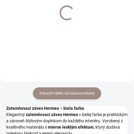
Interier Art 25mm držiak
Interier Art 25mm držiak
Klasik dvojitý farba mat
klasik jednoduchý farba
chrom
antik
€13,90
€11,70
€11,30 bez DPH
€9,51 bez DPH
Do košíka
Do košíka
Zobraziť všetky súvisiace produkty
Zatemňovací záves Hermes – biela farba
Elegantný
zatemňovací záves Hermes
v bielej farbe je praktickým
a zároveň štýlovým doplnkom do každého interiéru. Vyrobený z
kvalitného materiálu s
mierne lesklým efektom
, ktorý dodáva
priestoru ľahkosť a jemnú eleganciu.