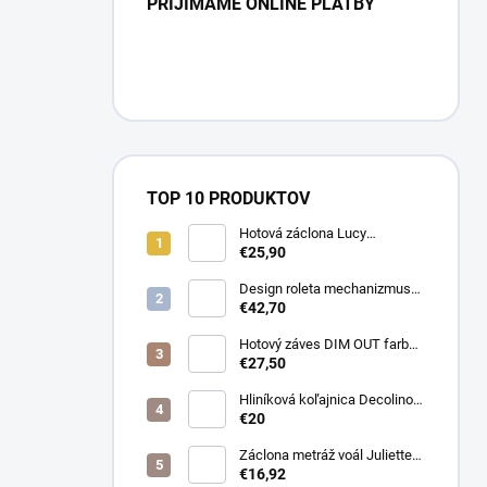
PRIJÍMAME ONLINE PLATBY
TOP 10 PRODUKTOV
Hotová záclona Lucy
300x250cm tunel
€25,90
Design roleta mechanizmus
otvorený farba čierna /bez
€42,70
látky /
Hotový záves DIM OUT farba
cappuccino
€27,50
Hliníková koľajnica Decolino
čierna
€20
Záclona metráž voál Juliette
farba biela
€16,92