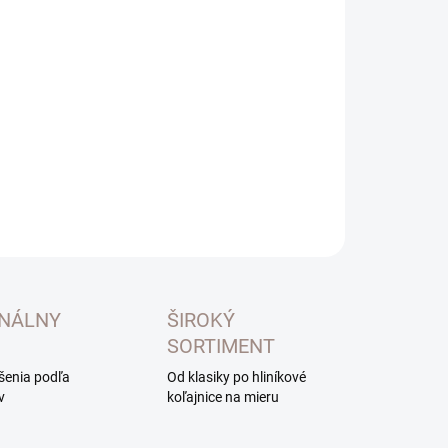
otková
LADOM
:
NOSTI
UČENIA
−
+
Pridať do košíka
ILNÉ INFORMÁCIE
OPÝTAŤ SA
ONÁLNY
ŠIROKÝ
SORTIMENT
ešenia podľa
Od klasiky po hliníkové
v
koľajnice na mieru