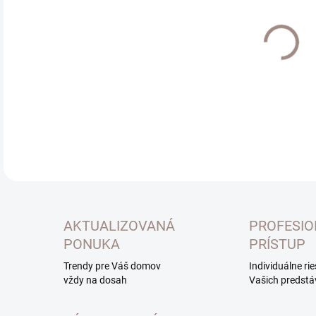
Jedn
SK
cena
MOŽ
DOR
DETA
AKTUALIZOVANÁ
PROFESI
PONUKA
PRÍSTUP
Trendy pre Váš domov
Individuálne ri
vždy na dosah
Vašich predstá