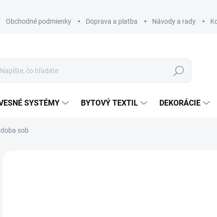
Obchodné podmienky
Doprava a platba
Návody a rady
K
Hľadať
VESNÉ SYSTÉMY
BYTOVÝ TEXTIL
DEKORÁCIE
zdoba sob
Neohodnotené
Podrobnosti hodnotenia
ZNAČKA
€
€4,