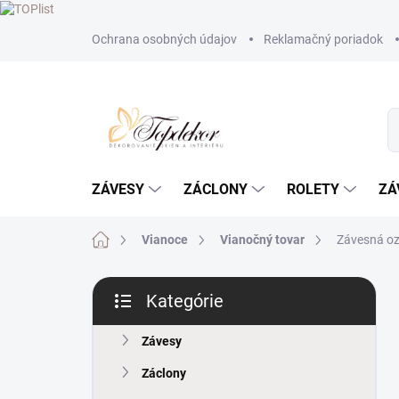
Prejsť
Ochrana osobných údajov
Reklamačný poriadok
na
obsah
ZÁVESY
ZÁCLONY
ROLETY
ZÁ
Domov
Vianoce
Vianočný tovar
Závesná o
B
Kategórie
o
Preskočiť
č
kategórie
n
Závesy
ý
Záclony
p