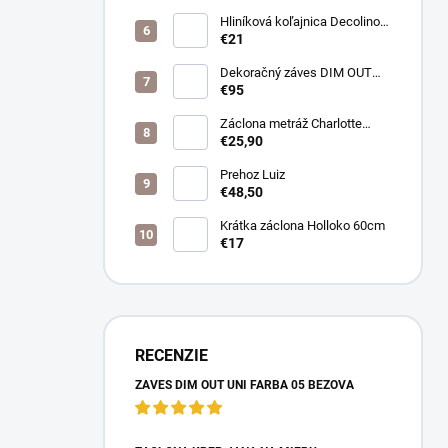
Hliníková koľajnica Decolino
bronz
€21
Dekoračný záves DIM OUT
Pierot farba 08
€95
nugát/cappuccino
Záclona metráž Charlotte
púdrová
€25,90
Prehoz Luiz
€48,50
Krátka záclona Holloko 60cm
€17
RECENZIE
ZÁVES DIM OUT UNI FARBA 05 BÉŽOVÁ