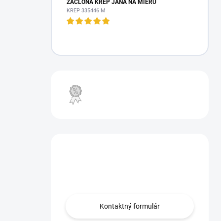
ZÁCLONA KREP JANA NA MIERU
KREP 335446 M
VÝPREDAJ
Máte otázku?
Obráťte sa na nás.
Kontaktný formulár