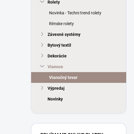
a
Rolety
n
Novinka - Techni trend rolety
e
l
Rímske rolety
Závesné systémy
Bytový textil
Dekorácie
Vianoce
Vianočný tovar
Výpredaj
Novinky