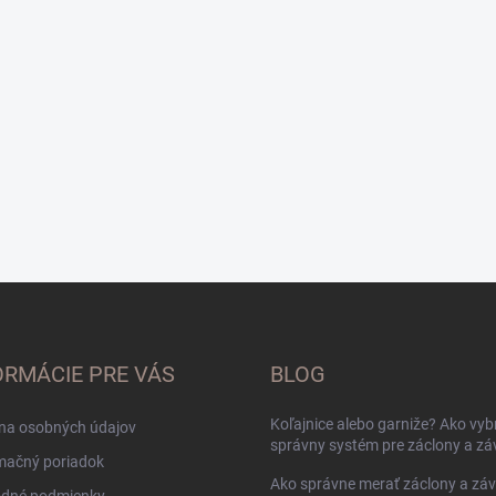
ORMÁCIE PRE VÁS
BLOG
Koľajnice alebo garniže? Ako vyb
na osobných údajov
správny systém pre záclony a zá
mačný poriadok
Ako správne merať záclony a zá
dné podmienky