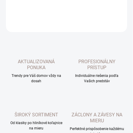
DETAILNÉ INFORMÁCIE
OPÝTAŤ SA
AKTUALIZOVANÁ
PROFESIONÁLNY
PONUKA
PRÍSTUP
Trendy pre Váš domov vždy na
Individuálne riešenia podľa
dosah
Vašich predstáv
ŠIROKÝ SORTIMENT
ZÁCLONY A ZÁVESY NA
MIERU
Od klasiky po hliníkové koľajnice
na mieru
Perfektné prispôsobenie každému