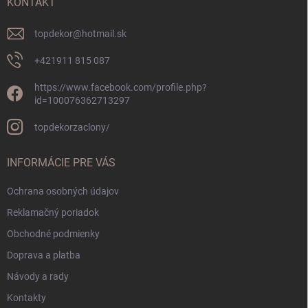
i
KONTAKT
e
topdekor
@
hotmail.sk
+421911 815 087
https://www.facebook.com/profile.php?
id=100076362713297
topdekorzaclony/
INFORMÁCIE PRE VÁS
Ochrana osobných údajov
Reklamačný poriadok
Obchodné podmienky
Doprava a platba
Návody a rady
Kontakty