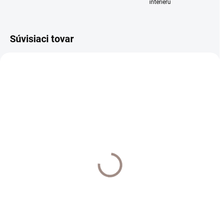
interiéru
Súvisiaci tovar
EXTERNÝ SKLAD DO 7 DNÍ
SKLADOM
Štipec Klasik k I profilu
Spiral háčik k drážkovým
20ks farba biela
tyčiam 20ks
€9,50
€2
€7,72 bez DPH
€1,63 bez DPH
Do košíka
Do košíka