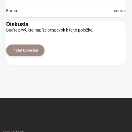
Farba
:
čierna
Diskusia
Buďte prvý, kto napíše príspevok k tejto položke.
Pridať komentár
Z
á
p
ä
t