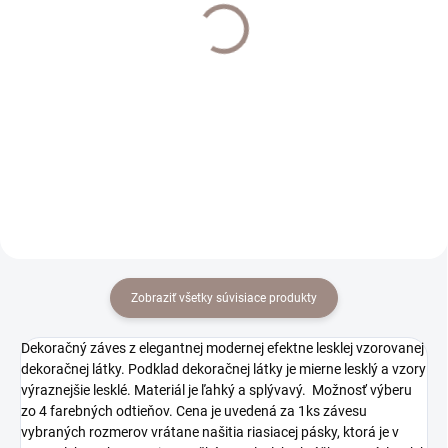
Interier Art držiak klasik
Interier Art 25mm
jednoduchý
koncovka Drusus cena
za pár
€11,70
€19,50
€9,51 bez DPH
€15,85 bez DPH
Do košíka
Do košíka
Zobraziť všetky súvisiace produkty
Dekoračný záves z elegantnej modernej efektne lesklej vzorovanej
dekoračnej látky. Podklad dekoračnej látky je mierne lesklý a vzory
výraznejšie lesklé. Materiál je ľahký a splývavý. Možnosť výberu
zo 4 farebných odtieňov. Cena je uvedená za 1ks závesu
vybraných rozmerov vrátane našitia riasiacej pásky, ktorá je v