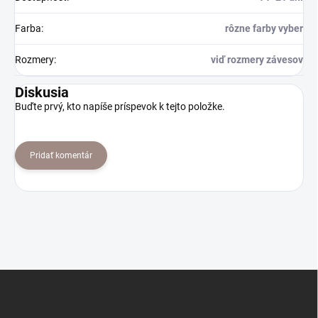
Farba
:
rôzne farby vyber
Rozmery
:
viď rozmery závesov
Diskusia
Buďte prvý, kto napíše príspevok k tejto položke.
Pridať komentár
Z
á
p