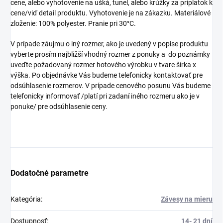
cene, alebo vyhotovenie na ušká, tunel, alebo krúžky za príplatok k
cene/viď detail produktu. Vyhotovenie je na zákazku. Materiálové
zloženie: 100% polyester. Pranie pri 30°C.
V prípade záujmu o iný rozmer, ako je uvedený v popise produktu
vyberte prosím najbližší vhodný rozmer z ponuky a do poznámky
uveďte požadovaný rozmer hotového výrobku v tvare šírka x
výška. Po objednávke Vás budeme telefonicky kontaktovať pre
odsúhlasenie rozmerov. V prípade cenového posunu Vás budeme
telefonicky informovať /platí pri zadaní iného rozmeru ako je v
ponuke/ pre odsúhlasenie ceny.
Dodatočné parametre
Kategória
:
Závesy na mieru
Dostupnosť
:
14- 21 dní