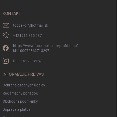
ä
t
i
KONTAKT
e
topdekor
@
hotmail.sk
+421911 815 087
https://www.facebook.com/profile.php?
id=100076362713297
topdekorzaclony/
INFORMÁCIE PRE VÁS
Ochrana osobných údajov
Reklamačný poriadok
Obchodné podmienky
Doprava a platba