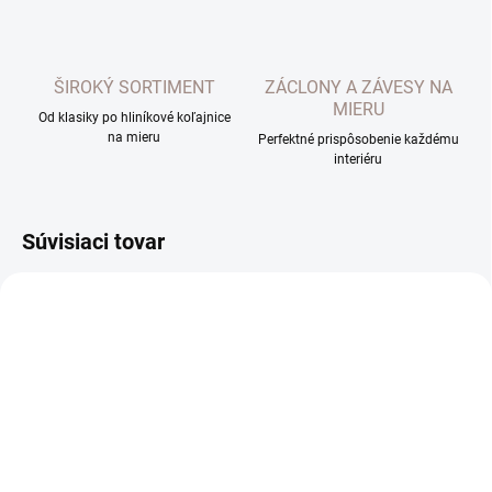
ŠIROKÝ SORTIMENT
ZÁCLONY A ZÁVESY NA
MIERU
Od klasiky po hliníkové koľajnice
na mieru
Perfektné prispôsobenie každému
interiéru
Súvisiaci tovar
EXTERNÝ SKLAD DO 7 DNÍ
EXTERNÝ SKLAD DO 7 DNÍ