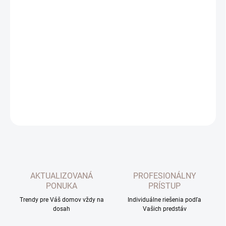
cena:
MOŽNOSTI
DORUČENIA
−
+
Pridať do košíka
Jemne lesklý vzorovaný záves.
DETAILNÉ INFORMÁCIE
OPÝTAŤ SA
AKTUALIZOVANÁ
PROFESIONÁLNY
PONUKA
PRÍSTUP
Trendy pre Váš domov vždy na
Individuálne riešenia podľa
dosah
Vašich predstáv