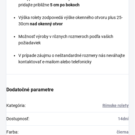
pridajte približne
5 cm po bokoch
Výška rolety zodpovedá výške okenného otvoru plus 25-
30cm
nad okenný otvor
Možnosť výroby v rôznych rozmeroch podľa vašich
požiadaviek
V prípade záujmu o neštandardné rozmery nás neváhajte
kontaktovať e-mailom alebo telefonicky
Dodatočné parametre
Kategória
:
Rímske rolety
Dostupnosť
:
14dní
Farba
:
čierna