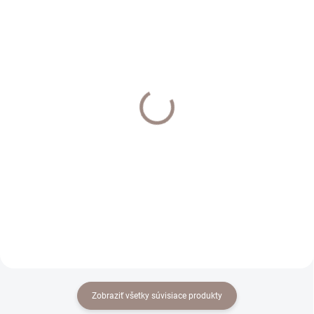
VYHOTOVENIE NA MIERU 7-14 DNÍ
DODANIE DO 14 DNÍ
Design roleta
Black out Andromeda
mechanizmus otvorený
látka na rolety farba
farba bronz /bez látky /
biela
€42,70
€22,40
od
od €34,72 bez DPH
€18,21 bez DPH
Detail
Do košíka
Zobraziť všetky súvisiace produkty