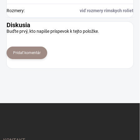
Rozmery
:
viď rozmery rímskych roliet
Diskusia
Buďte prvý, kto napíše príspevok k tejto položke.
Pridať komentár
Z
á
p
ä
t