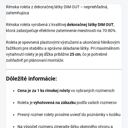
Rímska roleta z dekoračnej látky DIM OUT – nepriehľadná,
zatemňujúca
Rímska roleta vyrobená z kvalitnej
dekoračnej látky DIM OUT
,
ktorá zabezpečuje efektívne zatemnenie miestnosti na 70-80%.
Roleta je spevnená plastovými výstužami a ukončená hliníkovým
ťažítkom pre stabilitu a správne skladanie látky. Pri maximálnom
vytiahnutí rolety je jej dĺžka približne
25 cm
, čo je potrebné
zohľadniť pri plánovaní montáže.
Dôležité informácie:
Cena je za 1 ks rímskej rolety
vo vybraných rozmeroch
Roleta je
vyhotovená na zákazku
podľa vašich rozmerov
Presný rozmer rolety prosíme uviesť do poznámky v košíku
Na výpočet rozmeru zmerajte šírku okenného otvoru a