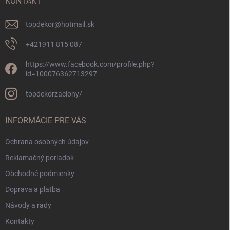
i
KONTAKT
e
topdekor
@
hotmail.sk
+421911 815 087
https://www.facebook.com/profile.php?
id=100076362713297
topdekorzaclony/
INFORMÁCIE PRE VÁS
Ochrana osobných údajov
Reklamačný poriadok
Obchodné podmienky
Doprava a platba
Návody a rady
Kontakty