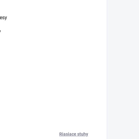
vesy
y
Riasiace stuhy