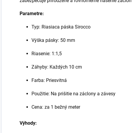
zabezpečuje prirodzené a rovnomerné riasenie záclon 
Parametre:
Typ: Riasiaca páska Sirocco
Výška pásky: 50 mm
Riasenie: 1:1,5
Záhyby: Každých 10 cm
Farba: Priesvitná
Použitie: Na prišitie na záclony a závesy
Cena: za 1 bežný meter
Výhody: