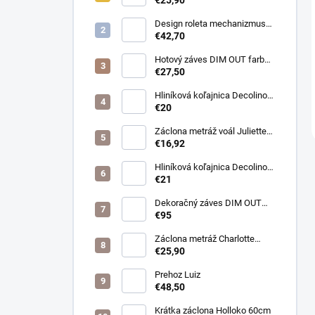
Design roleta mechanizmus
otvorený farba čierna /bez
€42,70
látky /
Hotový záves DIM OUT farba
cappuccino
€27,50
Hliníková koľajnica Decolino
čierna
€20
Záclona metráž voál Juliette
farba biela
€16,92
Hliníková koľajnica Decolino
bronz
€21
Dekoračný záves DIM OUT
Pierot farba 08
€95
nugát/cappuccino
Záclona metráž Charlotte
púdrová
€25,90
Prehoz Luiz
€48,50
Krátka záclona Holloko 60cm