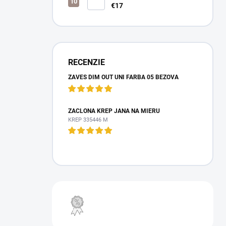
€17
RECENZIE
ZÁVES DIM OUT UNI FARBA 05 BÉŽOVÁ
ZÁCLONA KREP JANA NA MIERU
KREP 335446 M
VÝPREDAJ