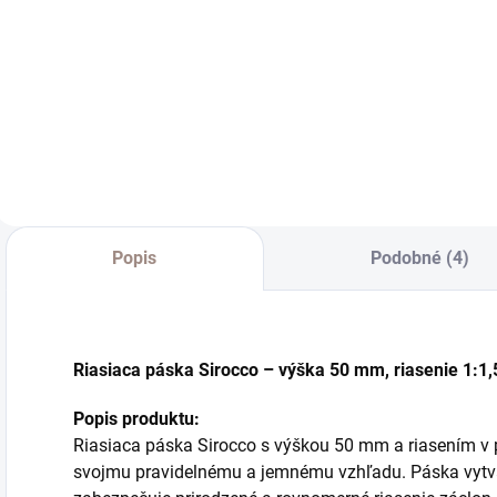
€8,90
€11,20
od
€7,24 bez DPH
€
od €9,11 bez DPH
Do košíka
Detail
Popis
Podobné (4)
Riasiaca páska Sirocco – výška 50 mm, riasenie 1:1,
Popis produktu:
Riasiaca páska Sirocco s výškou 50 mm a riasením v 
svojmu pravidelnému a jemnému vzhľadu. Páska vytv