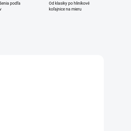
ešenia podľa
Od klasiky po hliníkové
v
koľajnice na mieru
SKLADOM
EXTERNÝ SKLAD DO
7 DNÍ
Pružinová
Café tyč Golyó
itrážna tyč
40-60cm
€11,50
od
od €9,35 bez DPH