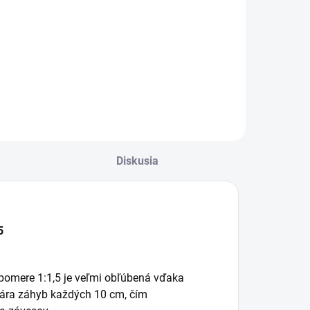
€6,60
5,37 bez DPH
Detail
Do košíka
Diskusia
5
pomere 1:1,5 je veľmi obľúbená vďaka
ára záhyb každých 10 cm, čím