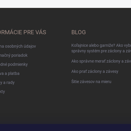
ORMÁCIE PRE VÁS
BLOG
Koľajnice alebo garniže? Ako vyb
na osobných údajov
správny systém pre záclony a zá
mačný poriadok
Ako správne merať záclony a zá
dné podmienky
Ako prať záclony a závesy
a a platba
Šitie závesov na mieru
y a rady
kty