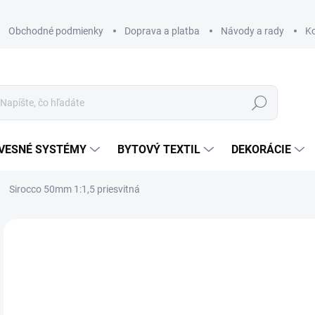
Obchodné podmienky
Doprava a platba
Návody a rady
K
Hľadať
VESNÉ SYSTÉMY
BYTOVÝ TEXTIL
DEKORÁCIE
Sirocco 50mm 1:1,5 priesvitná
Neohodnotené
Podrobnosti hodnotenia
ZNAČKA
€
€1,