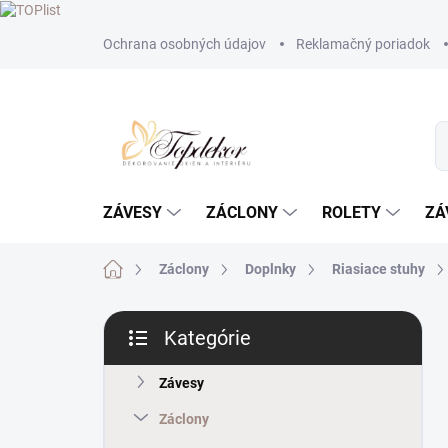
Prejsť
Ochrana osobných údajov
Reklamačný poriadok
na
obsah
ZÁVESY
ZÁCLONY
ROLETY
ZÁ
Domov
Záclony
Doplnky
Riasiace stuhy
B
Kategórie
o
Preskočiť
č
kategórie
n
Závesy
ý
Záclony
p