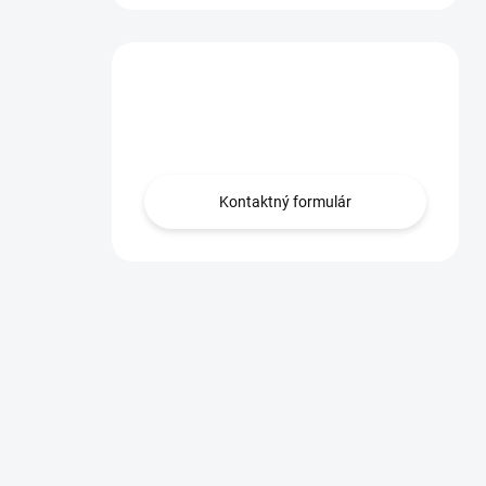
Máte otázku?
Obráťte sa na nás.
Kontaktný formulár