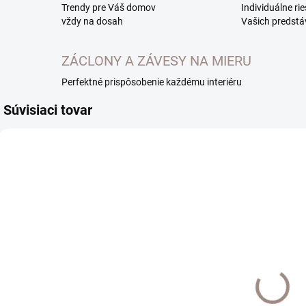
Trendy pre Váš domov
Individuálne ri
vždy na dosah
Vašich predstá
ZÁCLONY A ZÁVESY NA MIERU
Perfektné prispôsobenie každému interiéru
Súvisiaci tovar
EXTERNÝ SKLAD DO
SKLADOM
7 DNÍ
Pružinová
Café tyč s
vitrážna tyč
v
naťahovacím
60-90 cm
háčikom