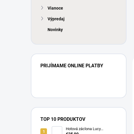
Vianoce
Výpredaj
Novinky
PRIJÍMAME ONLINE PLATBY
TOP 10 PRODUKTOV
Hotová záclona Lucy
300x250cm tunel
€25,90