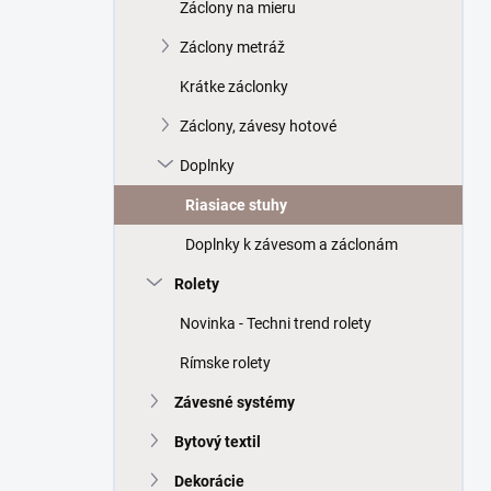
a
Záclony na mieru
n
Záclony metráž
e
l
Krátke záclonky
Záclony, závesy hotové
Doplnky
Riasiace stuhy
Doplnky k závesom a záclonám
Rolety
Novinka - Techni trend rolety
Rímske rolety
Závesné systémy
Bytový textil
Dekorácie