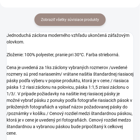
Zobraziť všetky súvisiace produkty
Jednoduchá záclona moderného vzhľadu ukončená záťažovým
olovkom.
Zloženie: 100% polyester, pranie pri 30°C. Farba strieborná.
Cena je uvedená za 1ks záclony vybraných rozmerov /uvedené
rozmery sú pred nariasením/ vrátane našitia štandardnej riasiacej
pásky podľa výberu v popise produktu, ktorá je v cene./ riasiaca
páska 1:2 riasi záclonu na polovicu, páska 1:1,5 zriasi záclonu o
1/3/. V prípade požiadavky na našitie inej riasiacej pásky je
možné vybrať pásku z ponuky podľa fotografie riasiacich pások v
priložených fotografiách a vpísať názov požadovanej pásky do
/poznámky v košíku./ Cenový rozdiel medzi štandardnou páskou,
ktorá je v cene je uvedený pri fotografiách. Cenový rozdiel medzo
štandardnou a vybranou páskou bude pripočítaný k celkovej
cene.