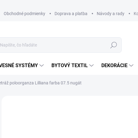
Obchodné podmienky
Doprava a platba
Návody a rady
K
Hľadať
VESNÉ SYSTÉMY
BYTOVÝ TEXTIL
DEKORÁCIE
tráž poloorganza Lilliana farba 07.5 nugát
Neohodnotené
Podrobnosti hodnotenia
ZNAČKA
€
€19