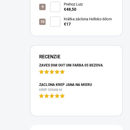
Prehoz Luiz
€48,50
Krátka záclona Holloko 60cm
€17
RECENZIE
ZÁVES DIM OUT UNI FARBA 05 BÉŽOVÁ
ZÁCLONA KREP JANA NA MIERU
KREP 335446 M