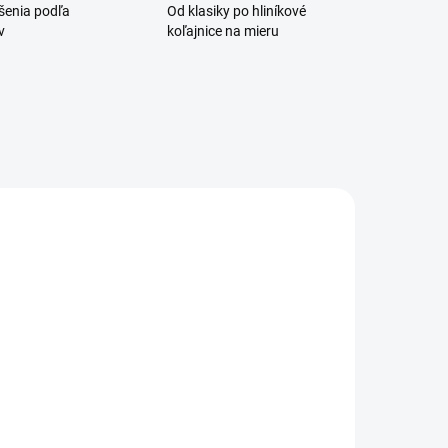
ešenia podľa
Od klasiky po hliníkové
v
koľajnice na mieru
UŠIJEME PRE VÁS
UŠIJEME PRE VÁS
DO 10 PRAC. DNÍ
DO 10 PRAC. DNÍ
Záclona
Záclona
rganza s
Demre
istami
€36
od