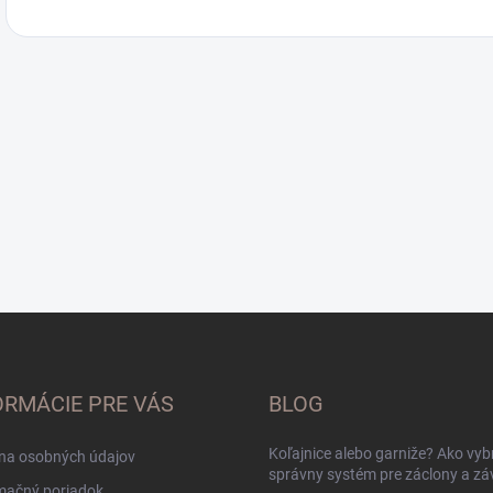
ORMÁCIE PRE VÁS
BLOG
Koľajnice alebo garniže? Ako vyb
na osobných údajov
správny systém pre záclony a zá
mačný poriadok