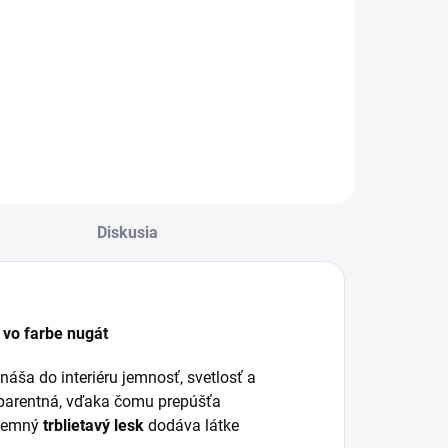
€31
d
od €29,27 bez DPH
d €25,20 bez DPH
Detail
Detail
Diskusia
 vo farbe nugát
ináša do interiéru jemnosť, svetlosť a
nsparentná, vďaka čomu prepúšťa
 Jemný
trblietavý lesk
dodáva látke