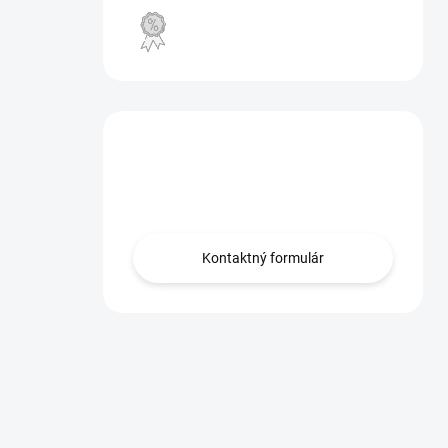
VÝPREDAJ
Máte otázku?
Obráťte sa na nás.
Kontaktný formulár