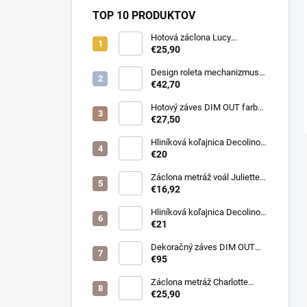
TOP 10 PRODUKTOV
Hotová záclona Lucy
300x250cm tunel
€25,90
Design roleta mechanizmus
otvorený farba čierna /bez
€42,70
látky /
Hotový záves DIM OUT farba
cappuccino
€27,50
Hliníková koľajnica Decolino
čierna
€20
Záclona metráž voál Juliette
farba biela
€16,92
Hliníková koľajnica Decolino
bronz
€21
Dekoračný záves DIM OUT
Pierot farba 08
€95
nugát/cappuccino
Záclona metráž Charlotte
púdrová
€25,90