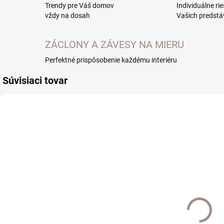
Trendy pre Váš domov
Individuálne ri
vždy na dosah
Vašich predstá
ZÁCLONY A ZÁVESY NA MIERU
Perfektné prispôsobenie každému interiéru
Súvisiaci tovar
UŠIJEME PRE VÁS
UŠIJEME PRE VÁS
DO 10 PRAC. DNÍ
DO 10 PRAC. DNÍ
Záclona na
Záclona na
mieru Aden 2
mieru Alice
o
farba 42
l
€36
od