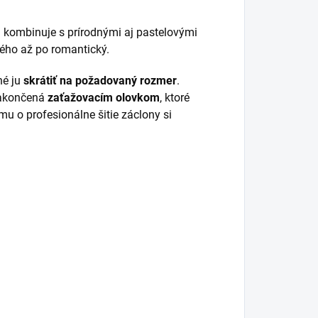
 kombinuje s prírodnými aj pastelovými
ého až po romantický.
né ju
skrátiť na požadovaný rozmer
.
zakončená
zaťažovacím olovkom
, ktoré
u o profesionálne šitie záclony si