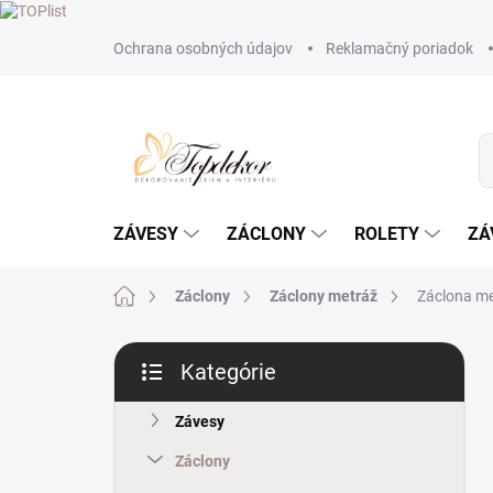
Prejsť
Ochrana osobných údajov
Reklamačný poriadok
na
obsah
ZÁVESY
ZÁCLONY
ROLETY
ZÁ
Domov
Záclony
Záclony metráž
Záclona me
B
Kategórie
o
Preskočiť
č
kategórie
n
Závesy
ý
Záclony
p