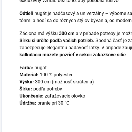
exkluzívny vzhľad bez toho, aby pôsobila rušivo.
Odtieň
nugát je nadčasový a univerzálny – výborne sa
tónmi a hodí sa do rôznych štýlov bývania, od modern
Záclona má výšku
300 cm
a v prípade potreby je mož
Šírku si určíte podľa vašich potrieb.
Spodná časť je 
zabezpečuje elegantnú padavosť látky. V prípade záujm
kalkuláciu môžete pozrieť v sekcii zákazkové šitie
.
Farba:
nugát
Materiál:
100 % polyester
Výška:
300 cm (možnosť skrátenia)
Šírka:
podľa potreby
Ukončenie:
zaťažovacie olovko
Údržba:
pranie pri 30 °C