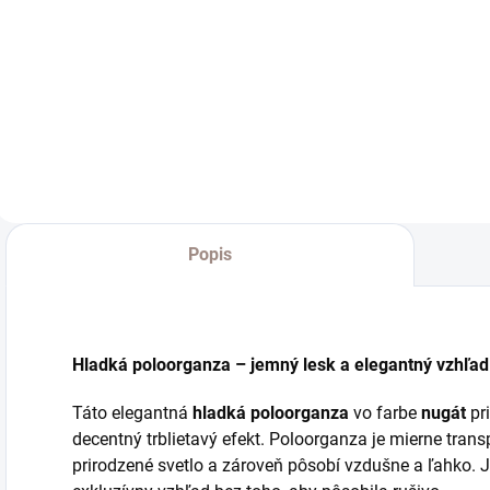
strieborná
€40,60
od
o
od €29,27 bez DPH
od €33,01 bez DPH
o
Detail
Detail
Popis
Hladká poloorganza – jemný lesk a elegantný vzhľad
Táto elegantná
hladká poloorganza
vo farbe
nugát
pr
decentný trblietavý efekt. Poloorganza je mierne tra
prirodzené svetlo a zároveň pôsobí vzdušne a ľahko.