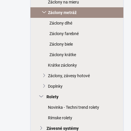
a
Záclony na mieru
n
Záclony metráž
e
l
Záclony dlhé
Záclony farebné
Záclony biele
Záclony krátke
Krátke záclonky
Záclony, závesy hotové
Doplnky
Rolety
Novinka - Techni trend rolety
Rímske rolety
Závesné systémy