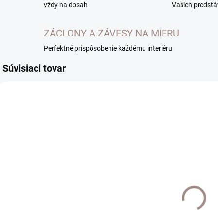
vždy na dosah
Vašich predstá
ZÁCLONY A ZÁVESY NA MIERU
Perfektné prispôsobenie každému interiéru
Súvisiaci tovar
UŠIJEME PRE VÁS
UŠIJEME PRE VÁS
DO 10 PRAC. DNÍ
DO 10 PRAC. DNÍ
Záclona
Záclona na
Z
vanilkový voál
mieru Lara
krátke verzie
natur farba 03
n
béžová
0
€27,50
€38,60
od
od
o