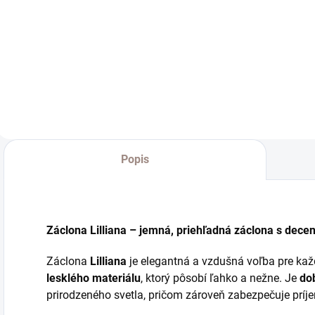
od €22,36 bez DPH
od €31,38 bez DPH
o
Detail
Detail
Popis
Záclona Lilliana – jemná, priehľadná záclona s dec
Záclona
Lilliana
je elegantná a vzdušná voľba pre kaž
lesklého materiálu
, ktorý pôsobí ľahko a nežne. Je
do
prirodzeného svetla, pričom zároveň zabezpečuje príj