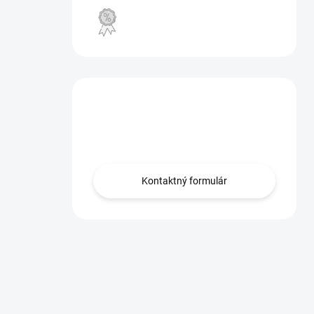
VÝPREDAJ
Máte otázku?
Obráťte sa na nás.
Kontaktný formulár