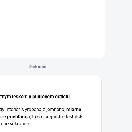
€43,80
od
d €40,98 bez DPH
od €35,61 bez DPH
Detail
Detail
Diskusia
entným leskom v púdrovom odtieni
dý interiér. Vyrobená z jemného,
mierne
bre priehľadná
, takže prepúšťa dostatok
emné súkromie.