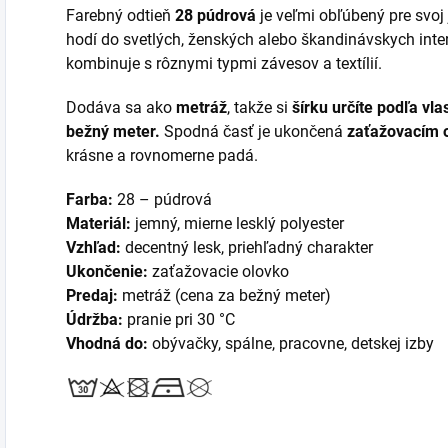
Farebný odtieň
28 púdrová
je veľmi obľúbený pre svoj
hodí do svetlých, ženských alebo škandinávskych inter
kombinuje s rôznymi typmi závesov a textílií.
Dodáva sa ako
metráž
, takže si
šírku určíte podľa vla
bežný meter.
Spodná časť je ukončená
zaťažovacím 
krásne a rovnomerne padá.
Farba:
28 – púdrová
Materiál:
jemný, mierne lesklý polyester
Vzhľad:
decentný lesk, priehľadný charakter
Ukončenie:
zaťažovacie olovko
Predaj:
metráž (cena za bežný meter)
Údržba:
pranie pri 30 °C
Vhodná do:
obývačky, spálne, pracovne, detskej izby