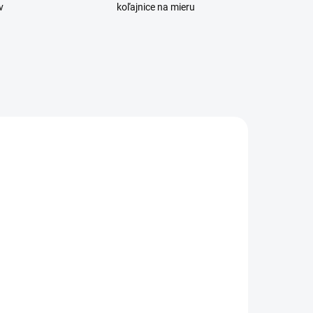
v
koľajnice na mieru
TOP
UŠIJEME PRE VÁS
UŠIJEME PRE VÁS
DO 10 PRAC. DNÍ
DO 10 PRAC. DNÍ
áclona na
Záclona voál
mieru Grace
Juliette farba
ekrčivá farba
01 biela
6 caffé latté
€50,40
d