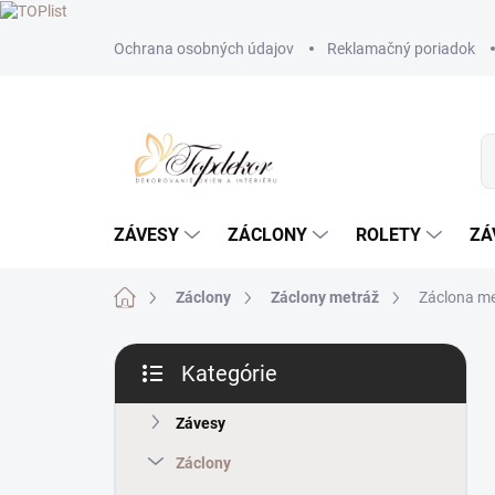
Prejsť
Ochrana osobných údajov
Reklamačný poriadok
na
obsah
ZÁVESY
ZÁCLONY
ROLETY
ZÁ
Domov
Záclony
Záclony metráž
Záclona me
B
Kategórie
o
Preskočiť
č
kategórie
n
Závesy
ý
Záclony
p