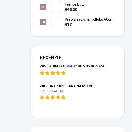
Prehoz Luiz
€48,50
Krátka záclona Holloko 60cm
€17
RECENZIE
ZÁVES DIM OUT UNI FARBA 05 BÉŽOVÁ
ZÁCLONA KREP JANA NA MIERU
KREP 335446 M