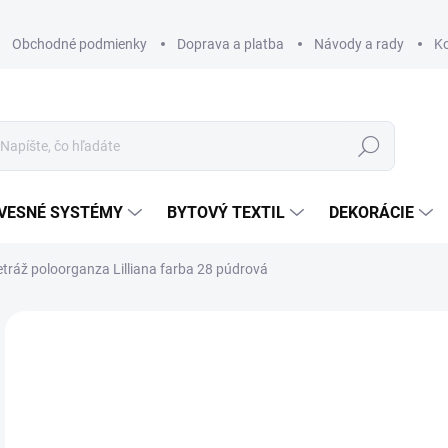
Obchodné podmienky
Doprava a platba
Návody a rady
K
Hľadať
VESNÉ SYSTÉMY
BYTOVÝ TEXTIL
DEKORÁCIE
tráž poloorganza Lilliana farba 28 púdrová
Neohodnotené
Podrobnosti hodnotenia
ZNAČKA
€
€19