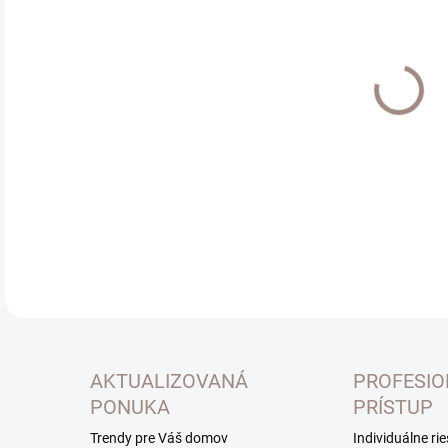
Jedn
EXT
cena
MOŽ
DOR
Zácl
dobr
DETA
AKTUALIZOVANÁ
PROFESI
PONUKA
PRÍSTUP
Trendy pre Váš domov
Individuálne ri