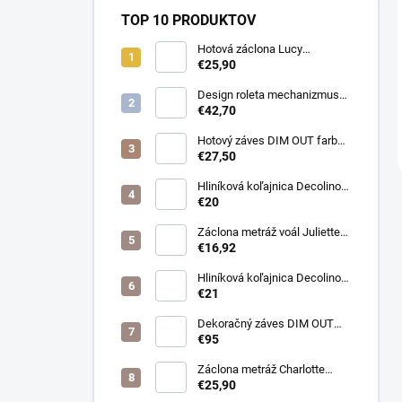
TOP 10 PRODUKTOV
Hotová záclona Lucy
300x250cm tunel
€25,90
Design roleta mechanizmus
otvorený farba čierna /bez
€42,70
látky /
Hotový záves DIM OUT farba
cappuccino
€27,50
Hliníková koľajnica Decolino
čierna
€20
Záclona metráž voál Juliette
farba biela
€16,92
Hliníková koľajnica Decolino
bronz
€21
Dekoračný záves DIM OUT
Pierot farba 08
€95
nugát/cappuccino
Záclona metráž Charlotte
púdrová
€25,90