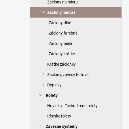
a
Záclony na mieru
n
Záclony metráž
e
l
Záclony dlhé
Záclony farebné
Záclony biele
Záclony krátke
Krátke záclonky
Záclony, závesy hotové
Doplnky
Rolety
Novinka - Techni trend rolety
Rímske rolety
Závesné systémy