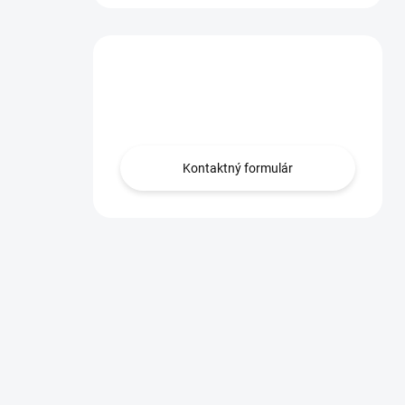
Máte otázku?
Obráťte sa na nás.
Kontaktný formulár