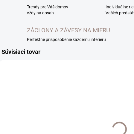
Trendy pre Váš domov
Individuálne ri
vždy na dosah
Vašich predstá
ZÁCLONY A ZÁVESY NA MIERU
Perfektné prispôsobenie každému interiéru
Súvisiaci tovar
EXTERNÝ SKLAD DO
EXTERNÝ SKLAD DO
7 DNÍ
7 DNÍ
V
Café tyč
Café tyč s
s
Henger
naťahovacím
h
háčikom