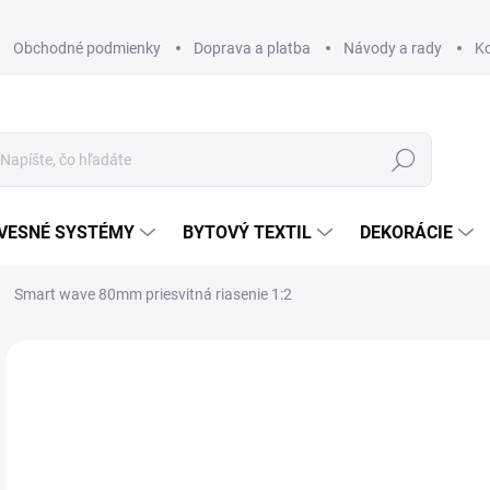
Obchodné podmienky
Doprava a platba
Návody a rady
K
Hľadať
VESNÉ SYSTÉMY
BYTOVÝ TEXTIL
DEKORÁCIE
Smart wave 80mm priesvitná riasenie 1:2
Neohodnotené
Podrobnosti hodnotenia
ZNAČKA
€
€2,