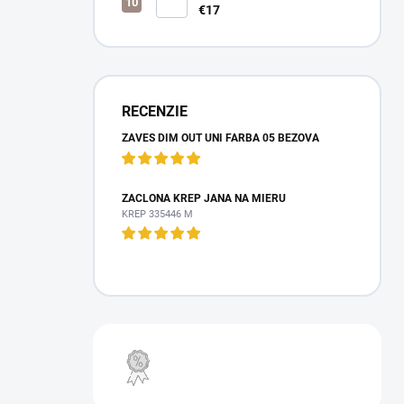
€17
RECENZIE
ZÁVES DIM OUT UNI FARBA 05 BÉŽOVÁ
ZÁCLONA KREP JANA NA MIERU
KREP 335446 M
VÝPREDAJ