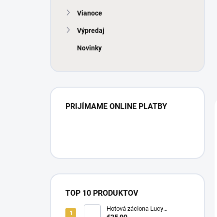
Vianoce
Výpredaj
Novinky
PRIJÍMAME ONLINE PLATBY
TOP 10 PRODUKTOV
Hotová záclona Lucy
300x250cm tunel
€25,90