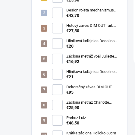
Design roleta mechanizmus
otvorený farba čierna /bez
€42,70
látky /
Hotový záves DIM OUT farba
cappuccino
€27,50
Hliníková koľajnica Decolino
čierna
€20
Záclona metráž voál Juliette
farba biela
€16,92
Hliníková koľajnica Decolino
bronz
€21
Dekoračný záves DIM OUT
Pierot farba 08
€95
nugát/cappuccino
Záclona metráž Charlotte
púdrová
€25,90
Prehoz Luiz
€48,50
Krátka záclona Holloko 60cm