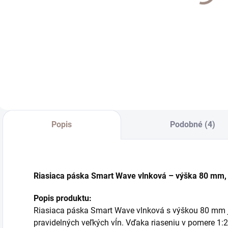
€11,90
o
€11,20
od
€9,67 bez DPH
o
od €9,11 bez DPH
Detail
Detail
Popis
Podobné (4)
Riasiaca páska Smart Wave vlnková – výška 80 mm, 
Popis produktu:
Riasiaca páska Smart Wave vlnková s výškou 80 mm j
pravidelných veľkých vĺn. Vďaka riaseniu v pomere 1: