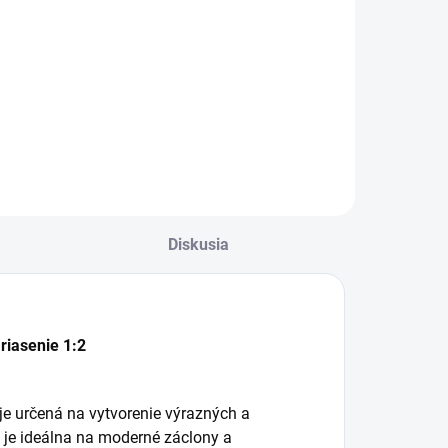
€5,50
od €9,35 bez DPH
d
d €4,47 bez DPH
Detail
Detail
Diskusia
riasenie 1:2
e určená na vytvorenie výrazných a
2 je ideálna na moderné záclony a