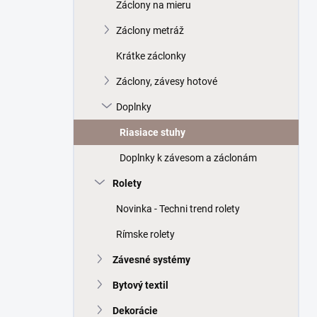
a
Záclony na mieru
n
Záclony metráž
e
l
Krátke záclonky
Záclony, závesy hotové
Doplnky
Riasiace stuhy
Doplnky k závesom a záclonám
Rolety
Novinka - Techni trend rolety
Rímske rolety
Závesné systémy
Bytový textil
Dekorácie