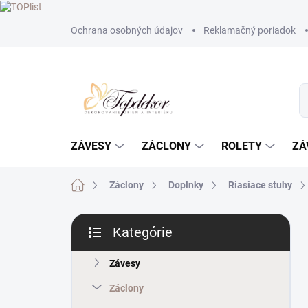
Prejsť
Ochrana osobných údajov
Reklamačný poriadok
na
obsah
ZÁVESY
ZÁCLONY
ROLETY
ZÁ
Domov
Záclony
Doplnky
Riasiace stuhy
B
Kategórie
o
Preskočiť
č
kategórie
n
Závesy
ý
Záclony
p