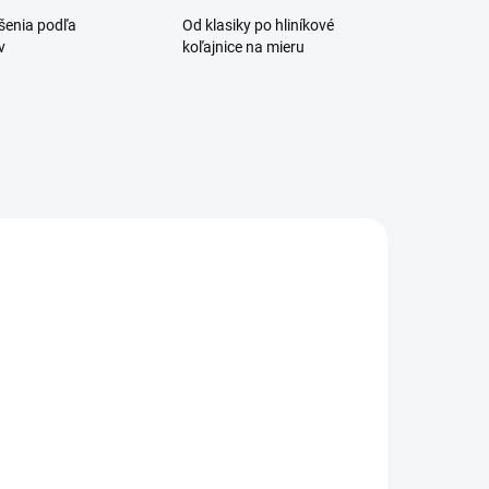
ešenia podľa
Od klasiky po hliníkové
v
koľajnice na mieru
NA DOTAZ
EXTERNÝ SKLAD DO
7 DNÍ
itrážna tyč
Café tyč Golyó
ada 2ks +
áčiky
€11,50
od